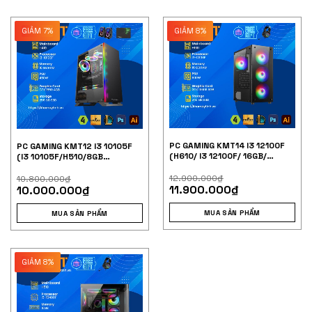
GIẢM 7%
GIẢM 8%
PC GAMING KMT14 I3 12100F
PC GAMING KMT12 I3 10105F
(H610/ I3 12100F/ 16GB/
(I3 10105F/H510/8GB
600W/ GTX1660
RAM/SSD 240/ VGA1650
SUPER/240GB)
4G/450W)
12.900.000
₫
10.800.000
₫
11.900.000
₫
10.000.000
₫
MUA SẢN PHẨM
MUA SẢN PHẨM
GIẢM 8%