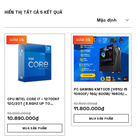
HIỂN THỊ TẤT CẢ 5 KẾT QUẢ
GIẢM 0%
GIẢM 6%
PC GAMING KMT005 (H510/ I5
10400F/ 16G/ 600W/ 1660S/
256GB SSD)
CPU INTEL CORE I7 – 12700KF
12.500.000
₫
12C/20T (3.6GHZ UP TO
11.800.000
₫
5.0GHZ)
10.900.000
₫
10.890.000
₫
MUA SẢN PHẨM
MUA SẢN PHẨM