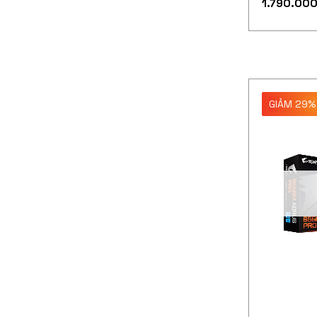
1.790.00
GIẢM 29%