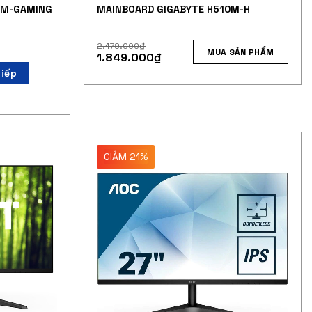
0M-GAMING
MAINBOARD GIGABYTE H510M-H
2.479.000
₫
MUA SẢN PHẨM
1.849.000
₫
tiếp
GIẢM 21%