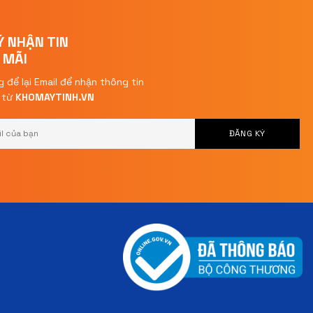
Ý NHẬN TIN
 MÃI
g để lại Email để nhận thông tin
i từ
KHOMAYTINH.VN