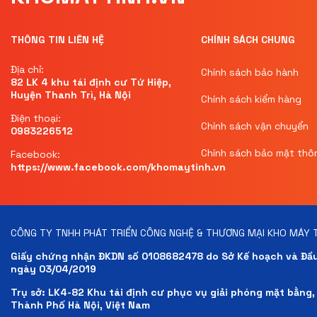
THÔNG TIN LIÊN HỆ
CHÍNH SÁCH CHUNG
Địa chỉ:
Chính sách bảo hành
82 LK 4 khu tái định cư Tứ Hiệp,
Huyện Thanh Trì, Hà Nội
Chính sách kiểm hàng
Điện thoại:
Chính sách vận chuyển
0983226512
Chính sách bảo mật thôn
Facebook:
https://www.facebook.com/khomaytinh.vn
CÔNG TY TNHH PHÁT TRIỂN CÔNG NGHỆ & THƯƠNG MẠI KHO MÁY 
Giấy chứng nhận ĐKDN số 0108682478 do Sở Kế hoạch và Đầu
ngày 03/04/2019
Trụ sở: LK4-82 Khu tái định cư phục vụ giải phóng mặt bằng,
Thành Phố Hà Nội, Việt Nam