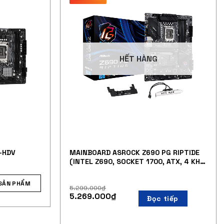
HẾT HÀNG
-HDV
MAINBOARD ASROCK Z690 PG RIPTIDE
(INTEL Z690, SOCKET 1700, ATX, 4 KHE
RAM DDR4)
SẢN PHẨM
5.299.000
₫
5.269.000
₫
Đọc tiếp