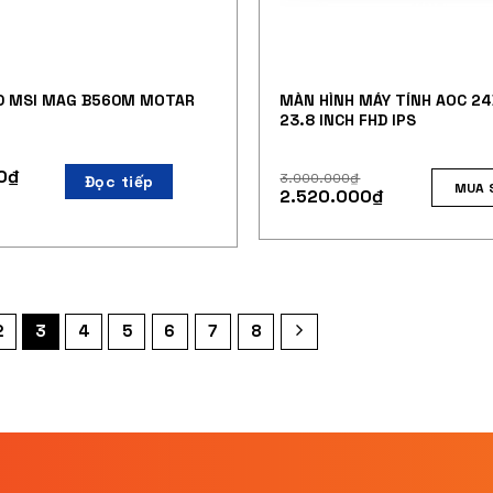
D MSI MAG B560M MOTAR
MÀN HÌNH MÁY TÍNH AOC 24
23.8 INCH FHD IPS
0
₫
3.000.000
₫
Đọc tiếp
MUA 
2.520.000
₫
2
3
4
5
6
7
8