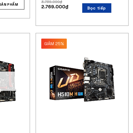
3.739.000
₫
SẢN PHẨM
2.769.000
₫
Đọc tiếp
GIẢM 25%