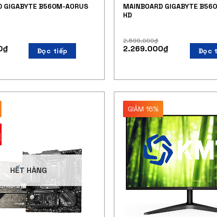
 GIGABYTE B560M-AORUS
MAINBOARD GIGABYTE B56
HD
2.599.000
₫
0
₫
2.269.000
₫
Đọc tiếp
Đọc 
GIẢM 16%
HẾT HÀNG