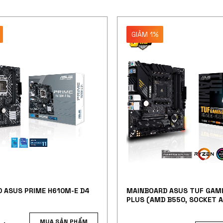
GIẢM 1%
 ASUS PRIME H610M-E D4
MAINBOARD ASUS TUF GAM
PLUS (AMD B550, SOCKET 
4 KHE RAM DRR4)
MUA SẢN PHẨM