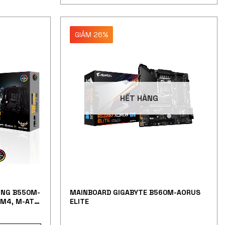
GIẢM 26%
HẾT HÀNG
ING B550M-
MAINBOARD GIGABYTE B560M-AORUS
AM4, M-ATX,
ELITE