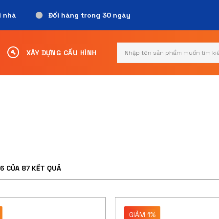
i nhà
Đổi hàng trong 30 ngày
Search
XÂY DỰNG CẤU HÌNH
for:
36 CỦA 87 KẾT QUẢ
GIẢM 1%