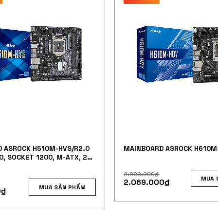
 ASROCK H510M-HVS/R2.0
MAINBOARD ASROCK H610M
0, SOCKET 1200, M-ATX, 2
DR4)
2.099.000
₫
MUA 
2.069.000
₫
MUA SẢN PHẨM
0
₫