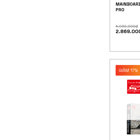
MAINBOARD
PRO
4.039.000
₫
2.869.00
GIẢM 17%