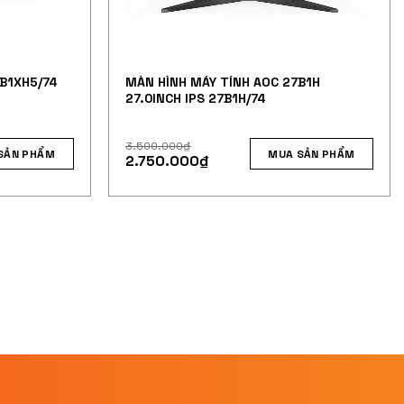
B1XH5/74
MÀN HÌNH MÁY TÍNH AOC 27B1H
27.0INCH IPS 27B1H/74
3.500.000
₫
SẢN PHẨM
MUA SẢN PHẨM
2.750.000
₫