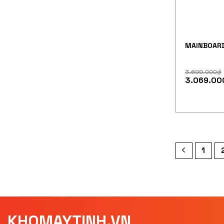
MAINBOAR
3.699.000
₫
3.069.00
1
KHOMAYTINH.VN