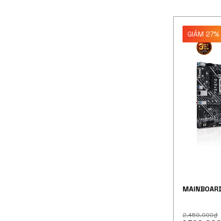
GIẢM 27%
MAINBOARD
2.459.000
₫