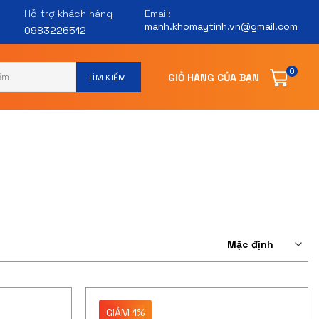
Hỗ trợ khách hàng
Email:
manh.khomaytinh.vn@gmail.com
0983226512
0
GIẢM 1%