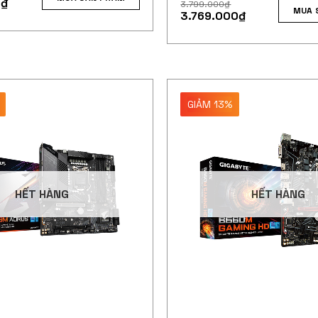
0
₫
3.799.000
₫
MUA 
3.769.000
₫
GIẢM 13%
HẾT HÀNG
HẾT HÀNG