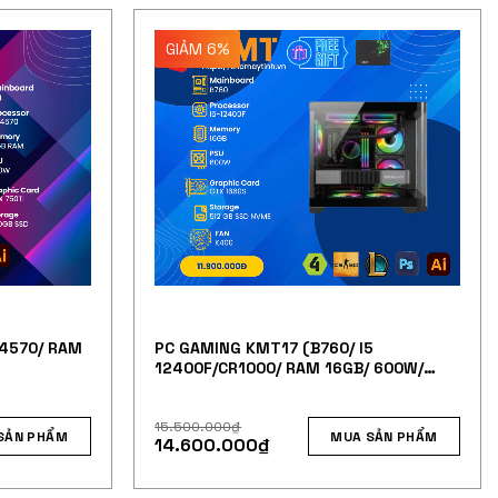
GIẢM 6%
PC GAMING KMT17 (B760/ I5
 4570/ RAM
12400F/CR1000/ RAM 16GB/ 600W/
1660 SUPER 6G/ 512 GB NVME)
15.500.000
₫
MUA SẢN PHẨM
SẢN PHẨM
14.600.000
₫