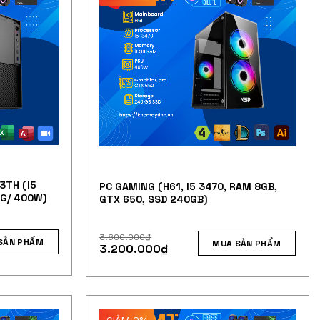
3TH (I5
PC GAMING (H61, I5 3470, RAM 8GB,
0G/ 400W)
GTX 650, SSD 240GB)
3.600.000
₫
SẢN PHẨM
MUA SẢN PHẨM
3.200.000
₫