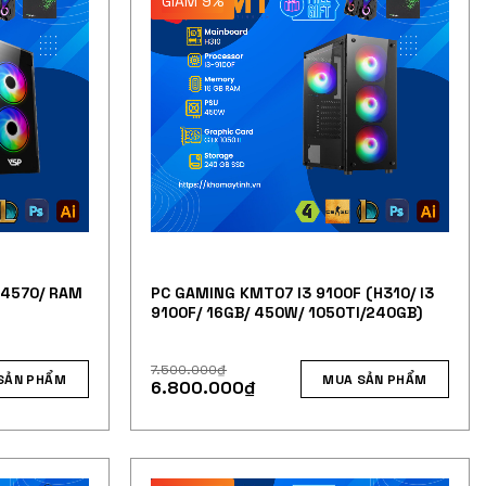
GIẢM 9%
 4570/ RAM
PC GAMING KMT07 I3 9100F (H310/ I3
9100F/ 16GB/ 450W/ 1050TI/240GB)
7.500.000
₫
SẢN PHẨM
MUA SẢN PHẨM
6.800.000
₫