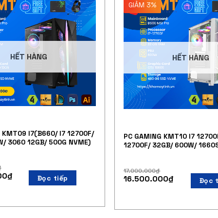
GIẢM 3%
HẾT HÀNG
HẾT HÀNG
KMT09 I7(B660/ I7 12700F/
PC GAMING KMT10 I7 12700F
W/ 3060 12GB/ 500G NVME)
12700F/ 32GB/ 600W/ 1660
₫
17.000.000
₫
00
₫
Đọc tiếp
16.500.000
₫
Đọc 