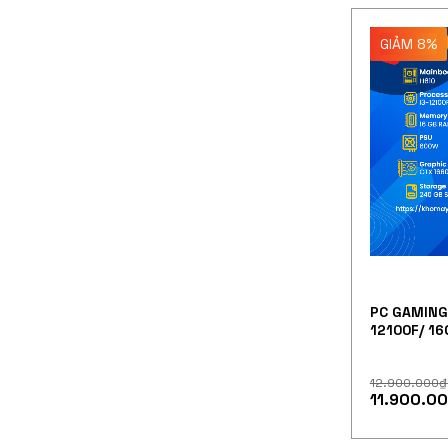
GIẢM 8%
PC GAMING 
12100F/ 1
SUPER/240
12.900.000
₫
11.900.0