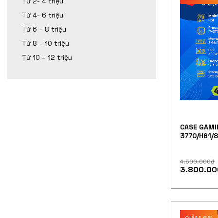
Từ 2- 4 triệu
Từ 4- 6 triệu
Từ 6 – 8 triệu
Từ 8 – 10 triệu
Từ 10 – 12 triệu
CASE GAMI
3770/H61/
450W/750T
4.500.000
₫
3.800.00