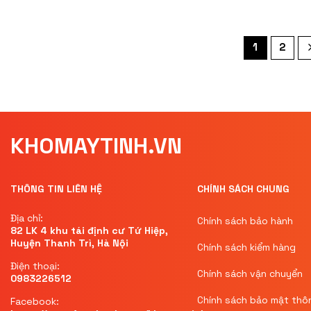
1
2
KHOMAYTINH.VN
THÔNG TIN LIÊN HỆ
CHÍNH SÁCH CHUNG
Địa chỉ:
Chính sách bảo hành
82 LK 4 khu tái định cư Tứ Hiệp,
Huyện Thanh Trì, Hà Nội
Chính sách kiểm hàng
Điện thoại:
Chính sách vận chuyển
0983226512
Chính sách bảo mật thôn
Facebook: