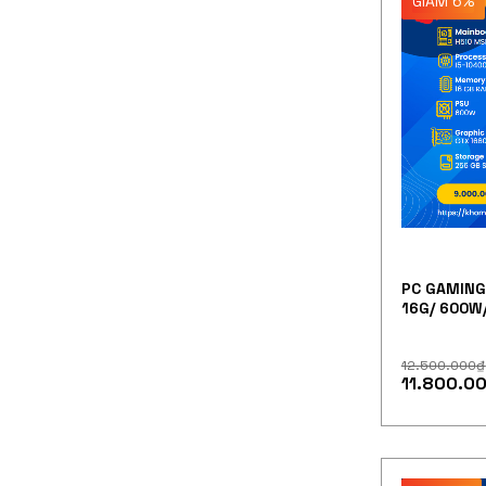
GIẢM 6%
PC GAMING
16G/ 600W/
12.500.000
₫
11.800.0