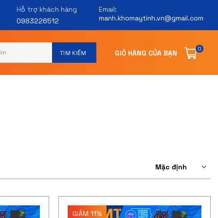
Hỗ trợ khách hàng
Email:
manh.khomaytinh.vn@gmail.com
0983226512
0
GIẢM 11%