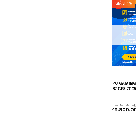
GIẢM 1%
PC GAMING 
32GB/ 700
20.000.000
19.800.0