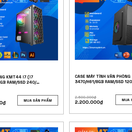
CASE MÁY TÍNH VĂN PHÒNG 
NG KMT44 I7 (I7
3470/H61/8GB RAM/SSD 12
8GB RAM/SSD 240/
I 2GB)
2.500.000
₫
MUA 
MUA SẢN PHẨM
2.200.000
₫
0
₫