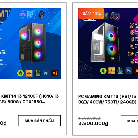
GIẢM 16%
KMT14 I3 12100F (H610/ I3
PC GAMING KMT16 (H81/ I5
6GB/ 600W/ GTX1660
8GB/ 400W/ 750TI/ 240GB)
GB)
4.500.000
₫
MUA SẢN PHẨM
MUA 
00
₫
3.800.000
₫