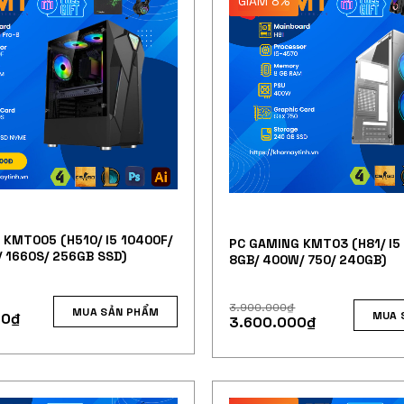
GIẢM 8%
 KMT005 (H510/ I5 10400F/
PC GAMING KMT03 (H81/ I5
 1660S/ 256GB SSD)
8GB/ 400W/ 750/ 240GB)
3.900.000
₫
MUA SẢN PHẨM
MUA 
00
₫
3.600.000
₫