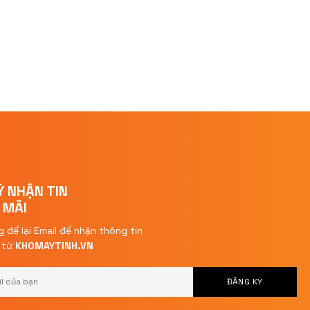
Ý NHẬN TIN
 MÃI
g để lại Email để nhận thông tin
i từ
KHOMAYTINH.VN