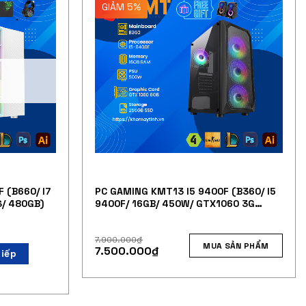
GIẢM 5%
 (B660/ I7
PC GAMING KMT13 I5 9400F (B360/ I5
S/ 480GB)
9400F/ 16GB/ 450W/ GTX1060 3G
/240GB)
7.900.000
₫
MUA SẢN PHẨM
7.500.000
₫
tiếp