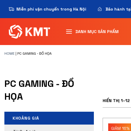
Miễn phí vận chuyển trong Hà Nội
Bảo hành tạ
DANH MỤC SẢN PHẨM
HOME
|
PC GAMING - ĐỒ HỌA
PC GAMING - ĐỒ
HỌA
HIỂN THỊ 1–12
KHOẢNG GIÁ
GIẢM 16%