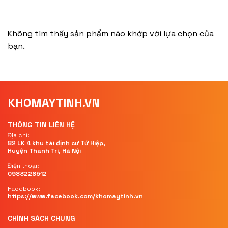
Không tìm thấy sản phẩm nào khớp với lựa chọn của
bạn.
KHOMAYTINH.VN
THÔNG TIN LIÊN HỆ
Địa chỉ:
82 LK 4 khu tái định cư Tứ Hiệp,
Huyện Thanh Trì, Hà Nội
Điện thoại:
0983226512
Facebook:
https://www.facebook.com/khomaytinh.vn
CHÍNH SÁCH CHUNG