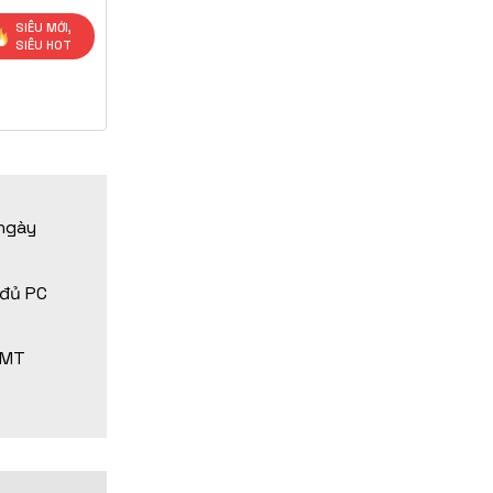
SIÊU MỚI,
SIÊU HOT
 ngày
 đủ PC
 KMT