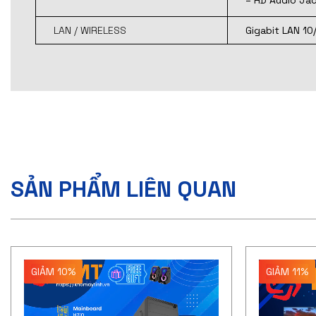
– HD Audio Jac
LAN / WIRELESS
Gigabit LAN 10
SẢN PHẨM LIÊN QUAN
GIẢM 10%
GIẢM 11%