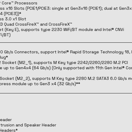
® Core™ Processors
ess x16 Slots (PCIE1/PCIE3: single at Gen3x16 (PCIE1); dual at Gen3
4 (PCIE3))*
ss 3.0 x1 Slot
D Quad CrossFireX™ and CrossFireX™
et (Key E), supports type 2230 WiFi/BT module and Intel® CNVi
Fi/BT)
0 Gb/s Connectors, support Intel® Rapid Storage Technology 18,
lug*
.2 Socket (M2_1), supports M Key type 2242/2260/2280 M.2 PCI
 up to Gen4x4 (64 Gb/s) (Only supported with 11th Gen Intel® Co
.2 Socket (M2_2), supports M Key type 2280 M.2 SATA3 6.0 Gb/s m
xpress module up to Gen3 x4 (32 Gb/s)**
Header
Intrusion and Speaker Header
 Headers*