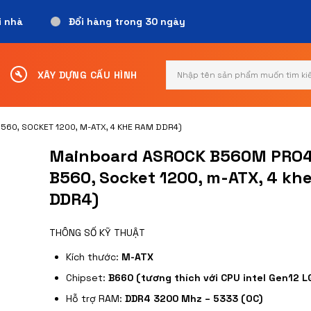
i nhà
Đổi hàng trong 30 ngày
Search
XÂY DỰNG CẤU HÌNH
for:
60, SOCKET 1200, M-ATX, 4 KHE RAM DDR4)
Mainboard ASROCK B560M PRO4 
B560, Socket 1200, m-ATX, 4 kh
DDR4)
THÔNG SỐ KỸ THUẬT
Kích thước:
M-ATX
Chipset:
B660 (tương thích với CPU intel Gen12 L
Hỗ trợ RAM:
DDR4 3200 Mhz – 5333 (OC)