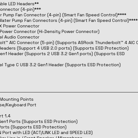
able LED Headers**
Connector (4-pin)***
r Pump Fan Connector (4-pin) (Smart Fan Speed Control)****
Water Pump Fan Connectors (4-pin) (Smart Fan Speed Control)****
TX Power Connector
V Power Connector (Hi-Density Power Connector)
nel Audio Connector
olt™ AIC Connector (5-pin) (Supports ASRock Thunderbolt™ 4 AIC 
Headers (Support 4 USB 2.0 ports) (Supports ESD Protection)
Gen1 Header (Supports 2 USB 3.2 Gen1 ports) (Supports ESD
nel Type C USB 3.2 Gen1 Header (Supports ESD Protection)
 Mounting Points
use/Keyboard Port
rt 1.4
Gen1 Ports (Supports ESD Protection)
Ports (Supports ESD Protection)
N Port with LED (ACT/LINK LED and SPEED LED)