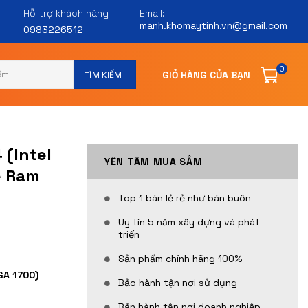
Hỗ trợ khách hàng
Email:
manh.khomaytinh.vn@gmail.com
0983226512
0
(Intel
YÊN TÂM MUA SẮM
e Ram
Top 1 bán lẻ rẻ như bán buôn
Uy tín 5 năm xây dựng và phát
triển
Sản phẩm chính hãng 100%
GA 1700)
Bảo hành tận nơi sử dụng
Bản hành tận nơi doanh nghiệp