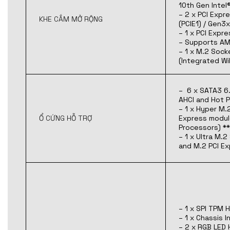
10th Gen Intel
– 2 x PCI Expr
KHE CẮM MỞ RỘNG
(PCIE1) / Gen3x
– 1 x PCI Expre
– Supports AM
– 1 x M.2 Sock
(Integrated Wi
– 6 x SATA3 6.
AHCI and Hot P
– 1 x Hyper M
Ổ CỨNG HỖ TRỢ
Express module
Processors) **
– 1 x Ultra M
and M.2 PCI E
– 1 x SPI TPM 
– 1 x Chassis 
– 2 x RGB LED