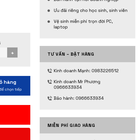
Ưu đãi riêng cho học sinh, sinh viên
Vệ sinh miễn phí trọn đời PC,
laptop
TƯ VẤN – ĐẶT HÀNG
Mainboard ASROCK B560M PRO4 (Intel B560, Socket 1200
Kinh doanh Mạnh: 0983226512
Kinh doanh Mr Phương
0966633934
Bảo hành: 0966633934
2
MIỄN PHÍ GIAO HÀNG