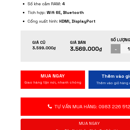
Số khe cắm RAM:
4
Tích hợp:
Wifi 6E, Bluetooth
Cổng xuất hình:
HDMI, DisplayPort
3.569.000
3.599.000
₫
₫
MUA NGAY
TƯ VẤN MUA HÀNG: 0983 226 51
MUA NGAY