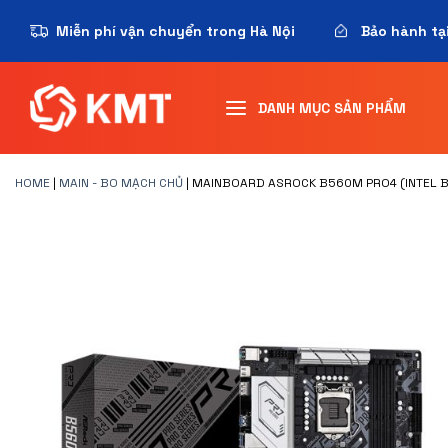
Miễn phí vận chuyển trong Hà Nội
Bảo hành tạ
DANH MỤC SẢN PHẨM
HOME
|
MAIN - BO MẠCH CHỦ
|
MAINBOARD ASROCK B560M PRO4 (INTEL B5