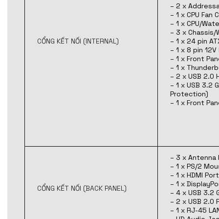
– 2 x Address
– 1 x CPU Fan 
– 1 x CPU/Wate
– 3 x Chassis/
CỔNG KẾT NỐI (INTERNAL)
– 1 x 24 pin A
– 1 x 8 pin 12
– 1 x Front Pa
– 1 x Thunderb
– 2 x USB 2.0 
– 1 x USB 3.2 
Protection)
– 1 x Front Pa
– 3 x Antenna
– 1 x PS/2 Mo
– 1 x HDMI Port
– 1 x DisplayPo
CỔNG KẾT NỐI (BACK PANEL)
– 4 x USB 3.2 
– 2 x USB 2.0 
– 1 x RJ-45 LA