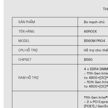
TH
SẢN PHẨM
Bo mạch chủ
TÊN HÃNG
ASROCK
MODEL
B560M PRO4
CPU HỖ TRỢ
Hỗ trợ cho thế
CHIPSET
B560
4 x DDR4 DIMM
– 11th Gen In
RAM HỖ TRỢ
to 4800+(OC)*
– 10th Gen In
to 4600+(OC)*
11th Gen Intel
– 2 x PCI Expr
(PCIE1) / Gen3x