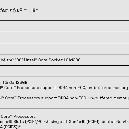
ÔNG SỐ KỸ THUẬT
 hệ thứ 10&11 Intel® Core Socket LGA1200
, tối đa 128GB
tel® Core™ Processors support DDR4 non-ECC, un-buffered memory
tel® Core™ Processors support DDR4 non-ECC, un-buffered memory
® Core™ Processors
ess x16 Slots (PCIE1/PCIE3: single at Gen4x16 (PCIE1); dual at Gen4
4 (PCIE3))*