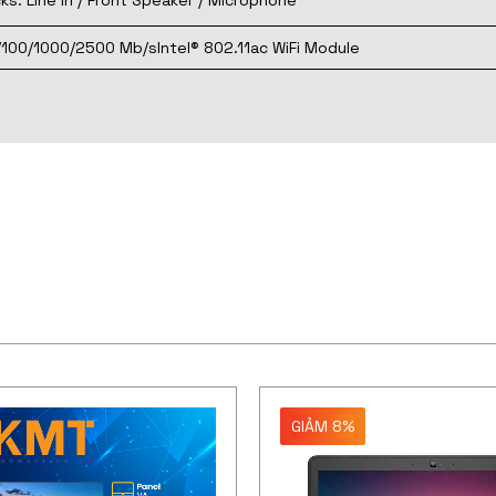
ks: Line in / Front Speaker / Microphone
/100/1000/2500 Mb/sIntel® 802.11ac WiFi Module
GIẢM 8%