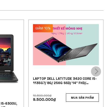
GIẢM 10%
LAPTOP DELL LATITUDE 3420 CORE I5-
1135G7/ 8G/ 256G SSD/ 14″ FHD/
WL+BT/ BLACK
10.500.000
₫
MUA SẢN PHẨM
9.500.000
₫
 I5-6300U,