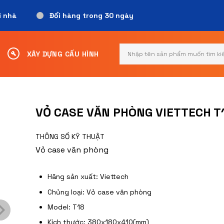
i nhà
Đổi hàng trong 30 ngày
Search
XÂY DỰNG CẤU HÌNH
for:
VỎ CASE VĂN PHÒNG VIETTECH T
THÔNG SỐ KỸ THUẬT
Vỏ case văn phòng
Hãng sản xuất: Viettech
Chủng loại: Vỏ case văn phòng
Model: T18
Kích thước: 380x180x410(mm)