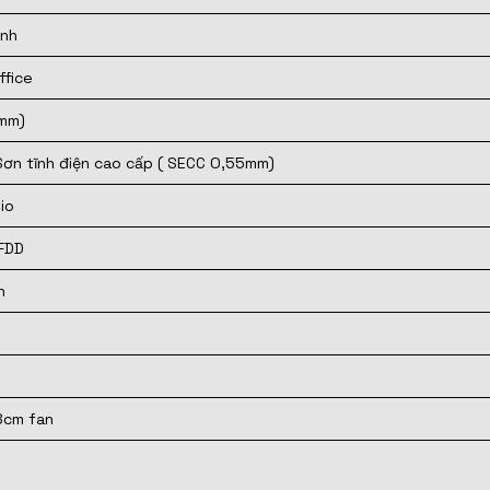
ính
ffice
mm)
Sơn tĩnh điện cao cấp ( SECC O,55mm)
io
 FDD
n
 8cm fan