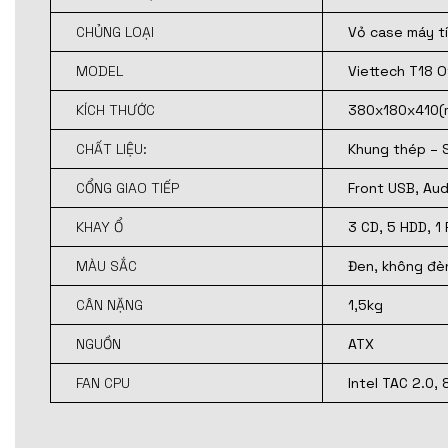
CHỦNG LOẠI
Vỏ case máy t
MODEL
Viettech T18 O
KÍCH THƯỚC
380x180x410(
CHẤT LIỆU:
Khung thép – 
CỔNG GIAO TIẾP
Front USB, Aud
KHAY Ổ
3 CD, 5 HDD, 1
MÀU SẮC
Đen, không đè
CÂN NẶNG
1,5kg
NGUỒN
ATX
FAN CPU
Intel TAC 2.0,