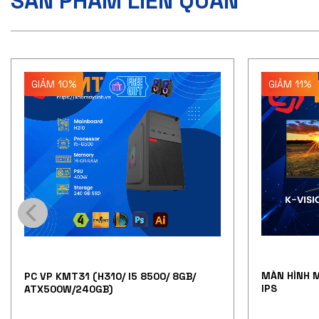
SẢN PHẨM LIÊN QUAN
GIẢM 10%
GIẢM 11%
MÀN HÌNH M
PC VP KMT31 (H310/ I5 8500/ 8GB/
IPS
ATX500W/240GB)