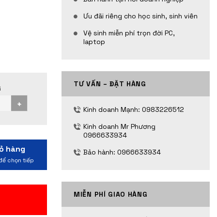
Ưu đãi riêng cho học sinh, sinh viên
Vệ sinh miễn phí trọn đời PC,
laptop
TƯ VẤN – ĐẶT HÀNG
VỎ CASE VĂN PHÒNG VIETTECH T18 số lượng
Kinh doanh Mạnh: 0983226512
Kinh doanh Mr Phương
0966633934
Bảo hành: 0966633934
MIỄN PHÍ GIAO HÀNG
2