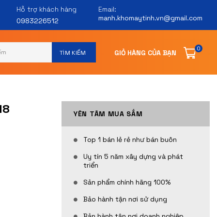
Hỗ trợ khách hàng
Email:
manh.khomaytinh.vn@gmail.com
0983226512
0
18
YÊN TÂM MUA SẮM
Top 1 bán lẻ rẻ như bán buôn
Uy tín 5 năm xây dựng và phát
triển
Sản phẩm chính hãng 100%
Bảo hành tận nơi sử dụng
Bản hành tận nơi doanh nghiệp